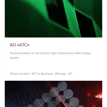
АО «АТС»
Implementation of the Hitachi High Performance NAS cluster
system
#Data Centers
#IT for Business
#Energy
#IT