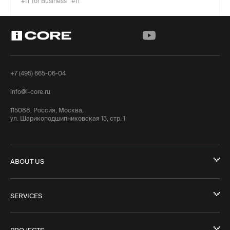
#IT for Business
#IT
+7 (495) 665-06-04
info@i-core.ru
115088, Россия, Москва,
ул. Шарикоподшипниковская 13, стр. 1
ABOUT US
SERVICES