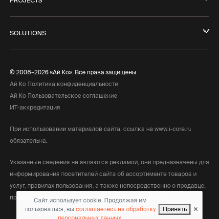
PROJECTS
SOLUTIONS
© 2008–2026 «Ай Ко». Все права защищены
Ай Ко Политика конфиденциальности
Ай Ко Пользовательское соглашение
ИТ-аккредитация
При использовании материалов сайта, ссылка на www.i-core.ru
обязательна.
Указанные сведения не являются рекламой, они предназначены для
информирования посетителей сайта об ассортименте товаров и
услуг, правилах пользования, а также непосредственно о продавце,
производителе товара или лице, оказывающим услуги.
Сайт использует cookie. Продолжая им
×
пользоваться, вы
соглашаетесь на обработку
Принять
персональных данных.