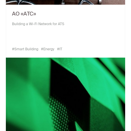
АО «АТС»
Building a Wi-Fi Network for ATS
#Smart Building
#Energy
#IT