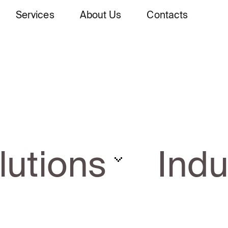
Services
About Us
Contacts
lutions
Indu