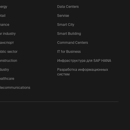
ergy
Data Centers
tail
Servise
nance
Smart City
r industry
Smart Building
ранспорт
Command Centers
blic sector
IT for Business
nstruction
Инфраструктура для SAP HANA
dustry
Разработка информационных
систем
althcare
lecommunications