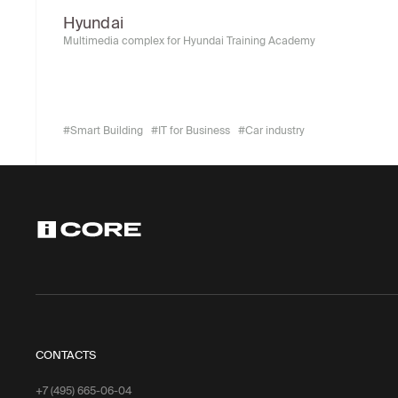
Hyundai
Multimedia complex for Hyundai Training Academy
#Smart Building
#IT for Business
#Car industry
CONTACTS
+7 (495) 665-06-04