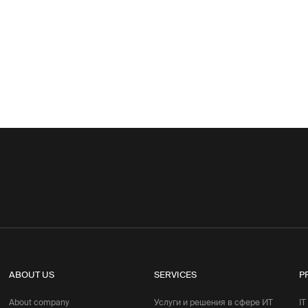
ABOUT US
SERVICES
P
About company
Услуги и решения в сфере ИТ
IT