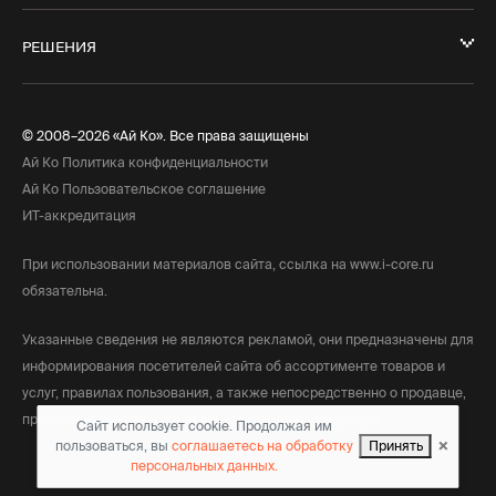
РЕШЕНИЯ
© 2008–2026 «Ай Ко». Все права защищены
Ай Ко Политика конфиденциальности
Ай Ко Пользовательское соглашение
ИТ-аккредитация
При использовании материалов сайта, ссылка на www.i-core.ru
обязательна.
Указанные сведения не являются рекламой, они предназначены для
информирования посетителей сайта об ассортименте товаров и
услуг, правилах пользования, а также непосредственно о продавце,
производителе товара или лице, оказывающим услуги.
Сайт использует cookie. Продолжая им
×
пользоваться, вы
соглашаетесь на обработку
Принять
персональных данных.