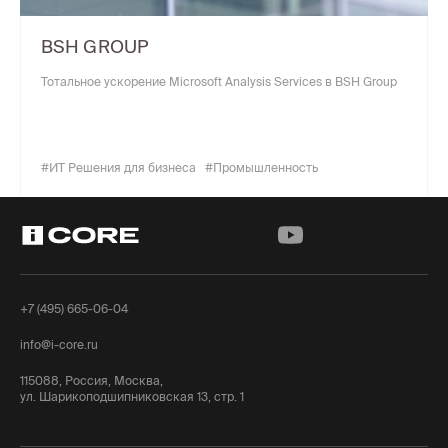
BSH GROUP
Тотальное ускорение Microsoft Analysis Services в BSH Group
#ИТ Решения для бизнеса
#Промышленность
+7 (495) 665-06-04
info@i-core.ru
115088, Россия, Москва,
ул. Шарикоподшипниковская 13, стр. 1