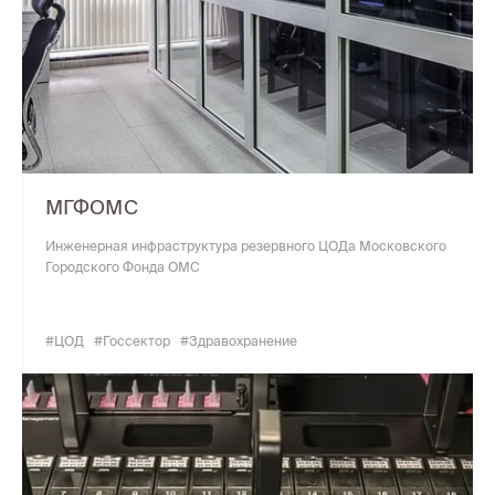
МГФОМС
Инженерная инфраструктура резервного ЦОДа Московского
Городского Фонда ОМС
#ЦОД
#Госсектор
#Здравохранение