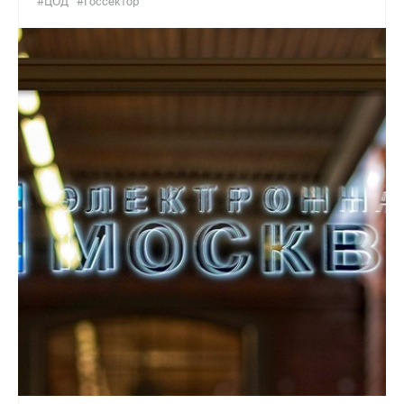
#ЦОД
#Госсектор