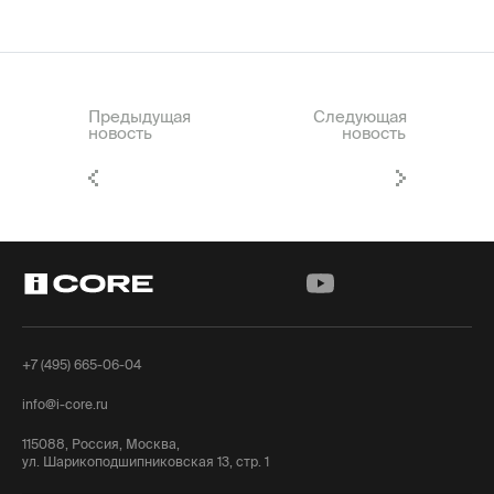
Предыдущая
Следующая
новость
новость
+7 (495) 665-06-04
info@i-core.ru
115088, Россия, Москва,
ул. Шарикоподшипниковская 13, стр. 1