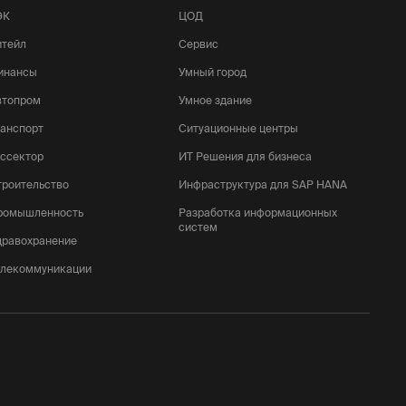
ЭК
ЦОД
итейл
Сервис
инансы
Умный город
втопром
Умное здание
ранспорт
Ситуационные центры
оссектор
ИТ Решения для бизнеса
троительство
Инфраструктура для SAP HANA
ромышленность
Разработка информационных
систем
дравохранение
елекоммуникации