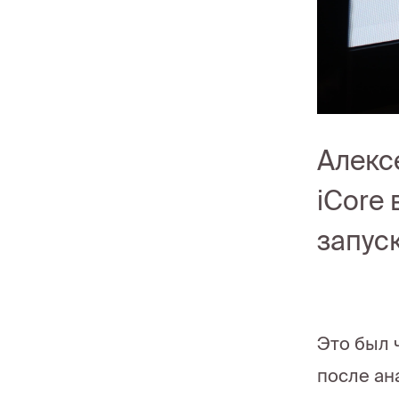
Алекс
iCore
запус
Это был 
после ан