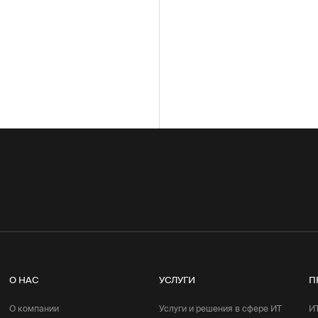
О НАС
УСЛУГИ
П
О компании
Услуги и решения в сфере ИТ
И