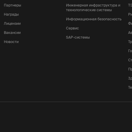
Партнеры
Инженерная инфраструктура и
Т
технологические системы
Награды
Р
Информационная безопасность
Лицензии
Ф
Сервис
Вакансии
А
SAP-системы
Новости
Т
Г
С
П
З
Т