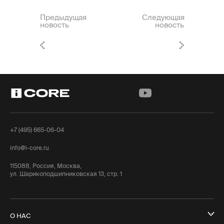
Предыдущая
Следующая
новость
новость
+7 (495) 665-06-04
info@i-core.ru
115088, Россия, Москва,
ул. Шарикоподшипниковская 13, стр. 1
О НАС