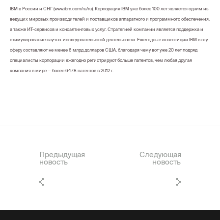
IBM в России и СНГ (www.ibm.com/ru/ru). Корпорация IBM уже более 100 лет является одним из
ведущих мировых производителей и поставщиков аппаратного и программного обеспечения,
а также ИТ-сервисов и консалтинговых услуг. Стратегией компании является поддержка и
стимулирование научно-исследовательской деятельности. Ежегодные инвестиции IBM в эту
сферу составляют не менее 6 млрд долларов США, благодаря чему вот уже 20 лет подряд
специалисты корпорации ежегодно регистрируют больше патентов, чем любая другая
компания в мире — более 6478 патентов в 2012 г.
Предыдущая
Следующая
новость
новость