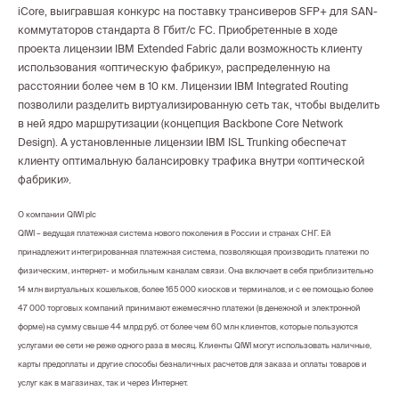
iCore, выигравшая конкурс на поставку трансиверов SFP+ для SAN-
коммутаторов стандарта 8 Гбит/с FC. Приобретенные в ходе
проекта лицензии IBM Extended Fabric дали возможность клиенту
использования «оптическую фабрику», распределенную на
расстоянии более чем в 10 км. Лицензии IBM Integrated Routing
позволили разделить виртуализированную сеть так, чтобы выделить
в ней ядро маршрутизации (концепция Backbone Core Network
Design). А установленные лицензии IBM ISL Trunking обеспечат
клиенту оптимальную балансировку трафика внутри «оптической
фабрики».
О компании QIWI plc
QIWI – ведущая платежная система нового поколения в России и странах СНГ. Ей
принадлежит интегрированная платежная система, позволяющая производить платежи по
физическим, интернет- и мобильным каналам связи. Она включает в себя приблизительно
14 млн виртуальных кошельков, более 165 000 киосков и терминалов, и с ее помощью более
47 000 торговых компаний принимают ежемесячно платежи (в денежной и электронной
форме) на сумму свыше 44 млрд руб. от более чем 60 млн клиентов, которые пользуются
услугами ее сети не реже одного раза в месяц. Клиенты QIWI могут использовать наличные,
карты предоплаты и другие способы безналичных расчетов для заказа и оплаты товаров и
услуг как в магазинах, так и через Интернет.