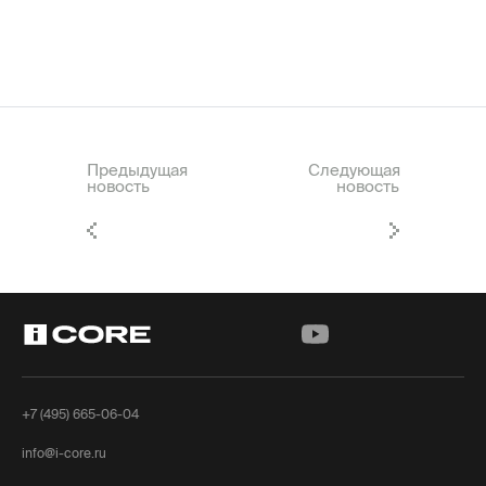
Предыдущая
Следующая
новость
новость
+7 (495) 665-06-04
info@i-core.ru