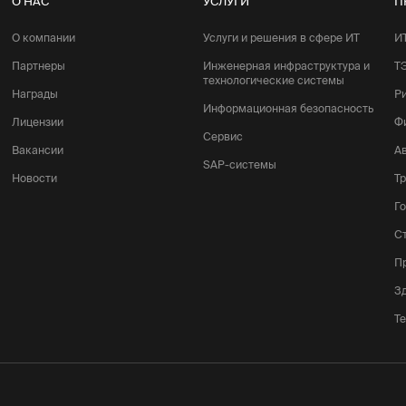
О НАС
УСЛУГИ
П
О компании
Услуги и решения в сфере ИТ
И
Партнеры
Инженерная инфраструктура и
Т
технологические системы
Награды
Р
Информационная безопасность
Лицензии
Ф
Сервис
Вакансии
А
SAP-системы
Новости
Т
Г
С
П
З
Т