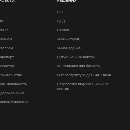
РОЕКТЫ
РЕШЕНИЯ
Т
ВКС
ЭК
ЦОД
итейл
Сервис
инансы
Умный город
втопром
Умное здание
ранспорт
Ситуационные центры
оссектор
ИТ Решения для бизнеса
троительство
Инфраструктура для SAP HANA
ромышленность
Разработка информационных
систем
дравохранение
елекоммуникации