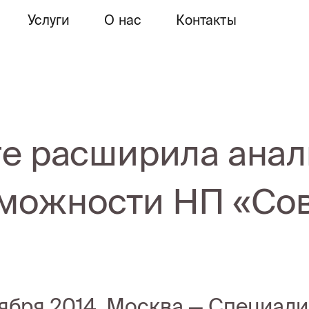
Услуги
О нас
Контакты
re расширила ана
можности НП «Сов
тября 2014, Москва — Специал