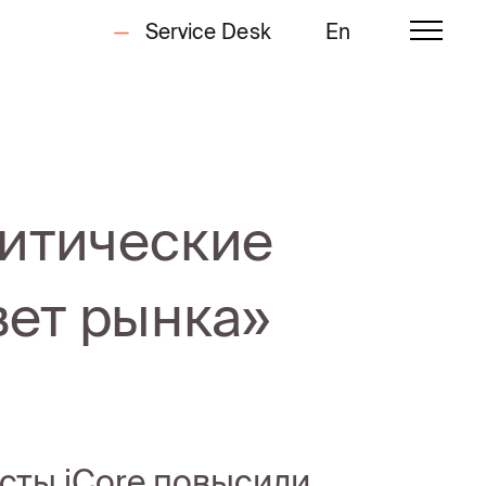
Service Desk
En
литические
ет рынка»
исты iCore повысили