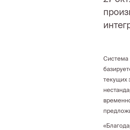
произ
интег
Система 
базирует
текущих 
нестанда
временно
предложи
«Благода