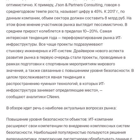
оптимистично. К примеру, J’son & Partners Consulting, говоря о
среднегодовом темпе роста, называет цифру в 45%. К 2017 г., по
данным компании, объем сектора должен составить 8 млрд руб. На
этом фоне мнение участников рынка выглядит пессимистично. В
среднем прирост колеблется в пределах 10—20%. Самая
интересная тенденция года — переформатирование рынка ИТ-
инфраструктуры. Все чаще проекты подразумевают
стыковку инженерных и ИТ-систем. Драйвером нового аспекта
развития рынка в первую очередь стали проекты, проводимые в
рамках подготовки к спортивным мероприятиям мирового
значения, а также связанные с повышением уровня безопасности. В
целом прослеживается явная тенденция к
распространению «умных» технологий, в которых ИТ-
инфраструктура занимает определяющее место», —
сообщают аналитики CNews.
В обзоре идет речь о наиболее актуальных вопросах рынка:
Повышение уровня безопасности объектов: ИТ-компании
расширяют свои компетенции по внедрению комплексных систем
безопасности. Наибольшей популярностью пользуются решения
видеоаналитики, помогающие диспетчерам обрабатывать данные с