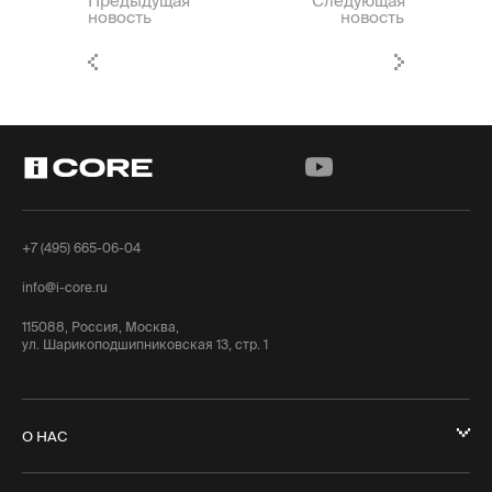
Предыдущая
Следующая
новость
новость
+7 (495) 665-06-04
info@i-core.ru
115088, Россия, Москва,
ул. Шарикоподшипниковская 13, стр. 1
О НАС