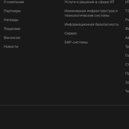
О компании
Услуги и решения в сфере ИТ
И
Партнеры
Инженерная инфраструктура и
Т
технологические системы
Награды
Р
Информационная безопасность
Лицензии
Ф
Сервис
Вакансии
А
SAP-системы
Новости
Т
Г
С
П
З
Т