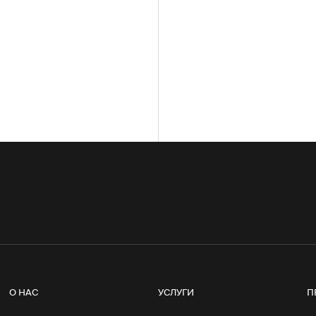
О НАС
УСЛУГИ
П