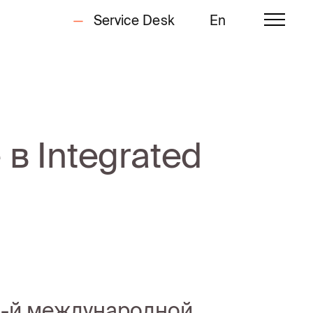
Service Desk
En
в Integrated
14-й международной