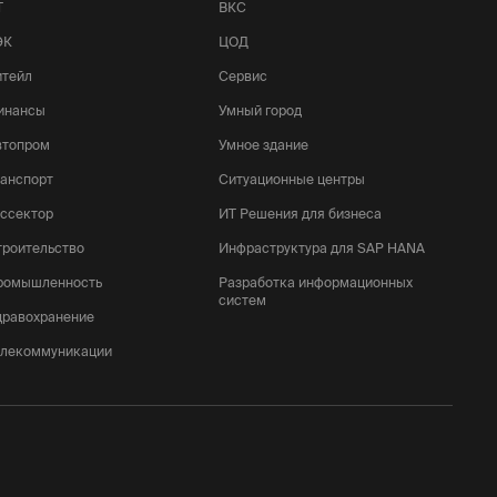
Т
ВКС
ЭК
ЦОД
итейл
Сервис
инансы
Умный город
втопром
Умное здание
ранспорт
Ситуационные центры
оссектор
ИТ Решения для бизнеса
троительство
Инфраструктура для SAP HANA
ромышленность
Разработка информационных
систем
дравохранение
елекоммуникации