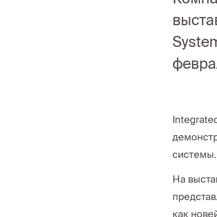
выста
Syste
феврал
Integrat
демонстр
системы.
На выста
представ
как нове