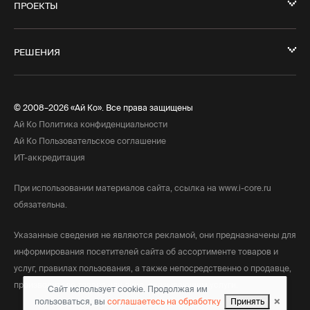
ПРОЕКТЫ
РЕШЕНИЯ
© 2008–2026 «Ай Ко». Все права защищены
Ай Ко Политика конфиденциальности
Ай Ко Пользовательское соглашение
ИТ-аккредитация
При использовании материалов сайта, ссылка на www.i-core.ru
обязательна.
Указанные сведения не являются рекламой, они предназначены для
информирования посетителей сайта об ассортименте товаров и
услуг, правилах пользования, а также непосредственно о продавце,
производителе товара или лице, оказывающим услуги.
Сайт использует cookie. Продолжая им
×
пользоваться, вы
соглашаетесь на обработку
Принять