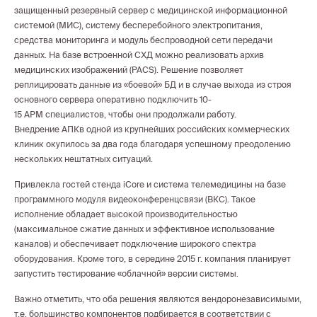
защищенный резервный сервер с медицинской информационной
системой (МИС), систему бесперебойного электропитания,
средства мониторинга и модуль беспроводной сети передачи
данных. На базе встроенной СХД можно реализовать архив
медицинских изображений (PACS). Решение позволяет
реплицировать данные из «боевой» БД и в случае выхода из строя
основного сервера оперативно подключить 10-
15 АРМ специалистов, чтобы они продолжали работу.
Внедрение АПКв одной из крупнейших российских коммерческих
клиник окупилось за два года благодаря успешному преодолению
нескольких нештатных ситуаций.
Привлекла гостей стенда iCore и система телемедицины на базе
программного модуля видеоконференцсвязи (ВКС). Такое
исполнение обладает высокой производительностью
(максимальное сжатие данных и эффективное использование
каналов) и обеспечивает подключение широкого спектра
оборудования. Кроме того, в середине 2015 г. компания планирует
запустить тестирование «облачной» версии системы.
Важно отметить, что оба решения являются вендоронезависимыми,
т.е. большинство компонентов подбирается в соответствии с