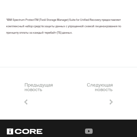
*IBM Spectrum ProtectTM (Tivoli Storage Manager) Suite for Unified Recovery предоставляет
комплексный набор средств защиты данных с упрощенной схемой лицензирования по
принципу оплаты за каждый теребайт (ТБ) данных.
Предыдущая
Следующая
новость
новость